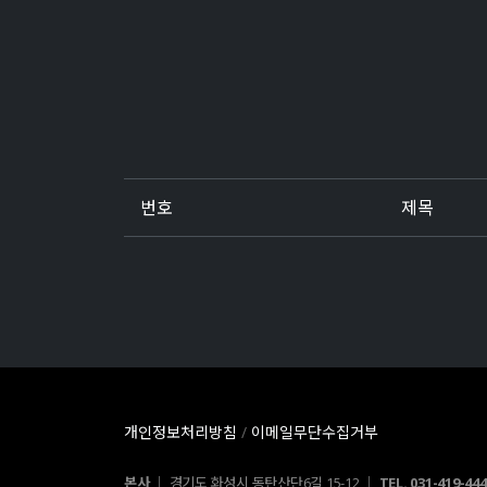
번호
제목
개인정보처리방침
/
이메일무단수집거부
본사 │
경기도 화성시 동탄산단6길 15-12 │
TEL. 031-419-44