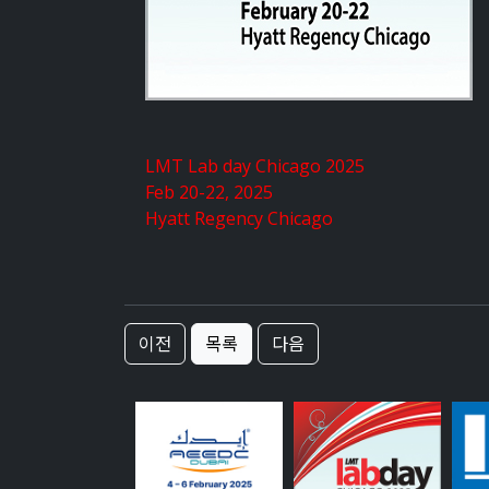
LMT Lab day Chicago 2025
Feb 20-22, 2025
Hyatt Regency Chicago
이전
목록
다음